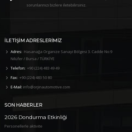
sorunlarınızı bizlere iletebilirsiniz.
İLETİŞİM ADRESLERİMİZ
Adres:
Hasanağa Organize Sanayi Bölgesi 3. Cadde No:9
Nilüfer / Bursa / TÜRKİYE
Telefon:
+90 (224) 483 49 49
Fax:
+90 (224) 483 50 80
E-Mail:
info@orjinautomotive.com
SON HABERLER