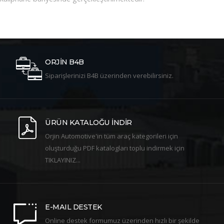
ORJİN B4B
Siparişlerinizi B4B üzerinden verebilirsiniz.
ÜRÜN KATALOĞU İNDİR
Orjin Automotive'in tüm araç kategorileri için
oluşturduğu PDF katalogları toplu indirmek için
TIKLAYINIZ...
E-MAIL DESTEK
Online destek formumuz üzerinden hızlı bir şekilde