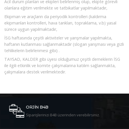
Acil durum planları ve ekipleri belirlenmiş olup, ekipte görevli
olanlara eğitim verilmekte ve tatbikatlar yapılmaktadır,
Ekipman ve araçların da periyodik kontrolleri (kaldırma
ekipmanları kontrolleri, hava tankları, topraklama, v.b) yasal
sürece uygun yapılmaktadır,
İSG haftasında çeşitli aktiviteler ve yarışmalar yapılmakta,
haftanın kutlanması sağlanmaktadır (slogan yarışması veya gizli
tehlikelerin belirlenmesi gibi) .
TAYSAD, KALDER gibi üyesi olduğumuz çeşitli derneklerin İSG
ile ilgili etkinlik ve komite çalışmalarına katılım sağlanmakta,
çalışmalara destek verilmektedir.
ORJİN B4B
Siparişlerinizi B4B üzerinden verebilirsiniz.