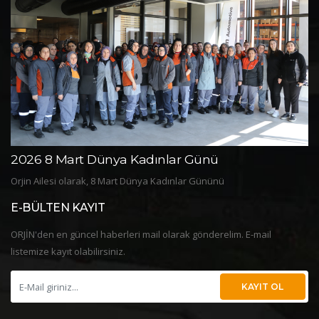
2026 8 Mart Dünya Kadınlar Günü
2
Orjin Ailesi olarak, 8 Mart Dünya Kadınlar Gününü
Or
E-BÜLTEN KAYIT
ORJİN'den en güncel haberleri mail olarak gönderelim. E-mail
listemize kayıt olabilirsiniz.
KAYIT OL