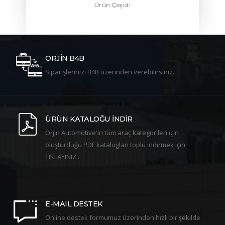
Ürün Çeşidi
ORJİN B4B
Siparişlerinizi B4B üzerinden verebilirsiniz.
ÜRÜN KATALOĞU İNDİR
Orjin Automotive'in tüm araç kategorileri için
oluşturduğu PDF katalogları toplu indirmek için
TIKLAYINIZ...
E-MAIL DESTEK
Online destek formumuz üzerinden hızlı bir şekilde