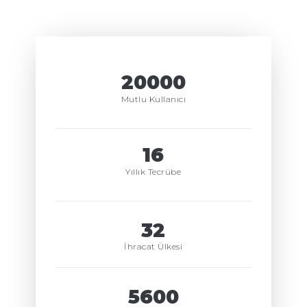
23333
Mutlu Kullanıcı
19
Yıllık Tecrübe
37
İhracat Ülkesi
6533