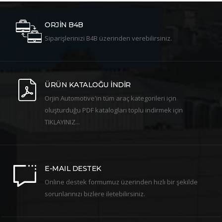
ORJİN B4B
Siparişlerinizi B4B üzerinden verebilirsiniz.
ÜRÜN KATALOĞU İNDİR
Orjin Automotive'in tüm araç kategorileri için
oluşturduğu PDF katalogları toplu indirmek için
TIKLAYINIZ...
E-MAIL DESTEK
Online destek formumuz üzerinden hızlı bir şekilde
sorunlarınızı bizlere iletebilirsiniz.