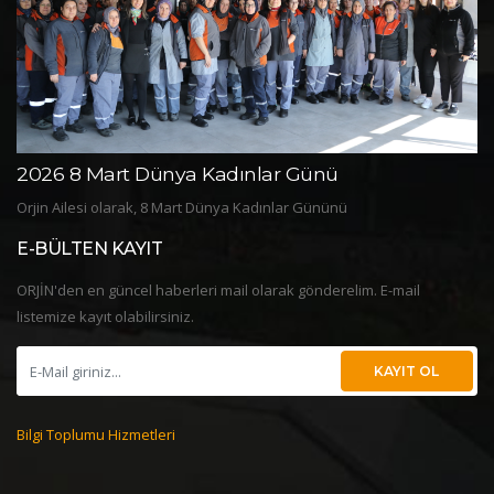
2026 8 Mart Dünya Kadınlar Günü
2
Orjin Ailesi olarak, 8 Mart Dünya Kadınlar Gününü
Or
E-BÜLTEN KAYIT
ORJİN'den en güncel haberleri mail olarak gönderelim. E-mail
listemize kayıt olabilirsiniz.
KAYIT OL
Bilgi Toplumu Hizmetleri