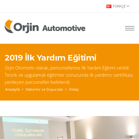
TÜRKÇE
2019 İlk Yardım Eğitimi
Orjin Otomotiv olarak, personellerine İlk Yardım Eğitimi verildi.
Teorik ve uygulamalı eğitimler sonucunda ilk yardımcı sertifikası
yenileyen personeller belirlendi.
Anasayfa
Haberler ve Duyurular
Detay