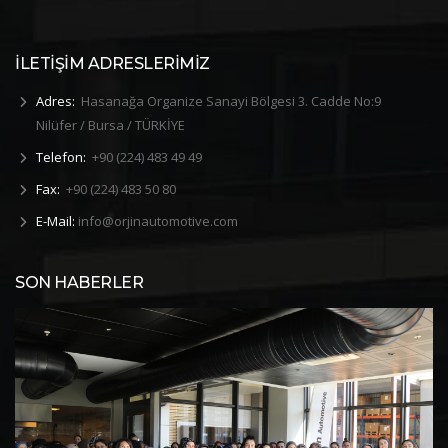
İLETİŞİM ADRESLERİMİZ
Adres:
Hasanağa Organize Sanayi Bölgesi 3. Cadde No:9
Nilüfer / Bursa / TÜRKİYE
Telefon:
+90 (224) 483 49 49
Fax:
+90 (224) 483 50 80
E-Mail:
info@orjinautomotive.com
SON HABERLER