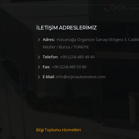
İLETİŞİM ADRESLERİMİZ
Adres:
Hasanağa Organize Sanayi Bölgesi 3. Cadd
Nilüfer / Bursa / TÜRKİYE
Telefon:
+90 (224) 483 49 49
Fax:
+90 (224) 483 50 80
E-Mail:
info@orjinautomotive.com
Kadınlar
2025 Salep Etkinliği
2026 Dondurm
“Kısa bi’mola: Salep Etkinliği” Orijn
Personellerle akti
ünya Kadınlar
Automotive
Bilgi Toplumu Hizmetleri