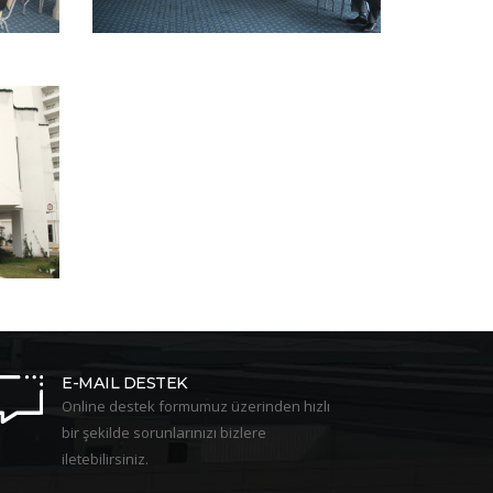
E-MAIL DESTEK
Online destek formumuz üzerinden hızlı
bir şekilde sorunlarınızı bizlere
iletebilirsiniz.