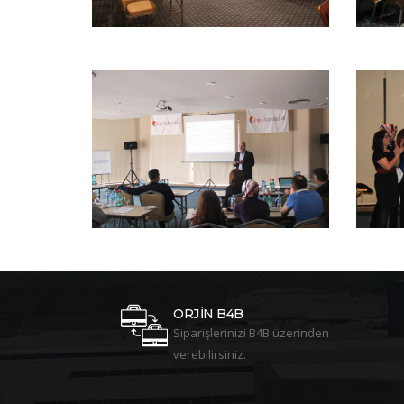
ORJİN B4B
Siparişlerinizi B4B üzerinden
verebilirsiniz.