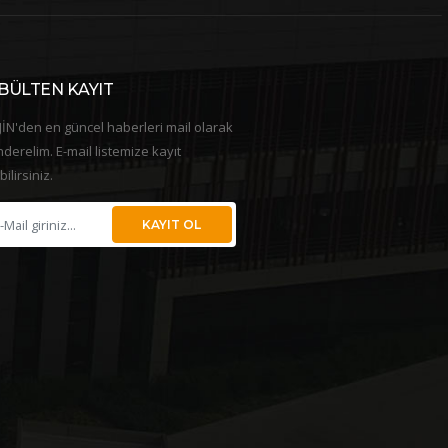
BÜLTEN KAYIT
İN'den en güncel haberleri mail olarak
derelim. E-mail listemize kayıt
bilirsiniz.
KAYIT OL
8 Mart Dünya Kadınlar
2025 Salep Etkinliği
“Kısa bi’mola: Salep Etkinliği” Orijn
lesi olarak, 8 Mart Dünya Kadınlar
Automotive
ü