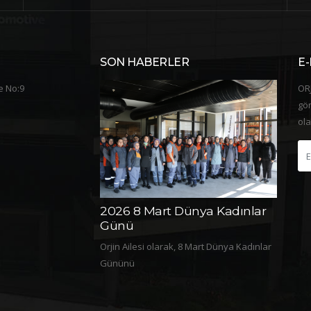
SON HABERLER
E-
e No:9
ORJ
gön
ola
a Etkinliği
2026 8 Mart Dünya Kadınlar
2025 
Günü
Günü
vite
Orjin Ailesi olarak, 8 Mart Dünya Kadınlar
Orjin Ai
Gününü
Günün