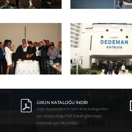
ÜRÜN KATALOĞU İNDİR
Orjin Automotive'in tüm araç kategorileri
için oluşturduğu PDF katalogları toplu
indirmek için TIKLAYINIZ...