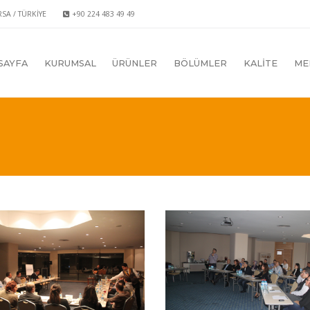
RSA / TÜRKİYE
+90 224 483 49 49
SAYFA
KURUMSAL
ÜRÜNLER
BÖLÜMLER
KALİTE
ME