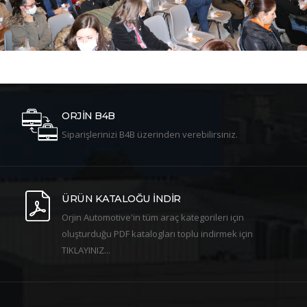
ORJİN B4B
Siparişlerinizi B4B üzerinden verebilirsiniz.
ÜRÜN KATALOĞU İNDİR
Orjin Automotive'in tüm araç kategorileri için
oluşturduğu PDF katalogları toplu indirmek için
TIKLAYINIZ...