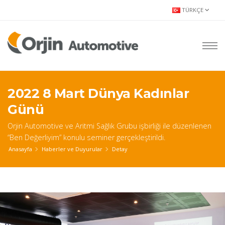
TÜRKÇE
2022 8 Mart Dünya Kadınlar
Günü
Orjin Automotive ve Aritmi Sağlık Grubu işbirliği ile düzenlenen
“Ben Değerliyim” konulu seminer gerçekleştirildi.
Anasayfa
Haberler ve Duyurular
Detay