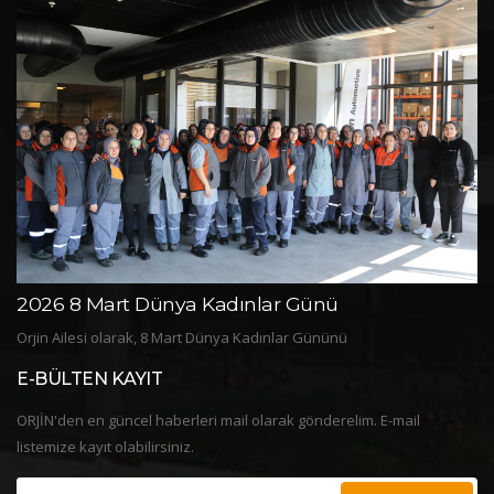
2026 8 Mart Dünya Kadınlar Günü
2
Orjin Ailesi olarak, 8 Mart Dünya Kadınlar Gününü
Or
E-BÜLTEN KAYIT
ORJİN'den en güncel haberleri mail olarak gönderelim. E-mail
listemize kayıt olabilirsiniz.