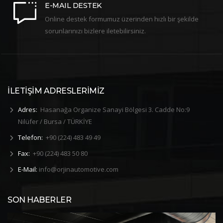
E-MAIL DESTEK
Online destek formumuz üzerinden hızlı bir şekilde
sorunlarınızı bizlere iletebilirsiniz.
İLETİŞİM ADRESLERİMİZ
Adres:
Hasanağa Organize Sanayi Bölgesi 3. Cadde No:9
Nilüfer / Bursa / TÜRKİYE
Telefon:
+90 (224) 483 49 49
Fax:
+90 (224) 483 50 80
E-Mail:
info@orjinautomotive.com
SON HABERLER