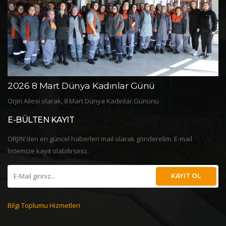
2026 8 Mart Dünya Kadınlar Günü
2
Orjin Ailesi olarak, 8 Mart Dünya Kadınlar Gününü
Or
E-BÜLTEN KAYIT
ORJİN'den en güncel haberleri mail olarak gönderelim. E-mail
listemize kayıt olabilirsiniz.
KAYIT OL
Bilgi Toplumu Hizmetleri