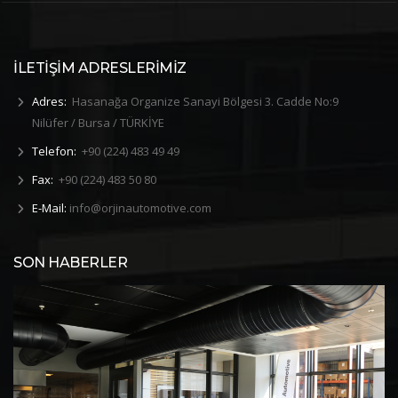
İLETİŞİM ADRESLERİMİZ
Adres:
Hasanağa Organize Sanayi Bölgesi 3. Cadde No:9
Nilüfer / Bursa / TÜRKİYE
Telefon:
+90 (224) 483 49 49
Fax:
+90 (224) 483 50 80
E-Mail:
info@orjinautomotive.com
SON HABERLER