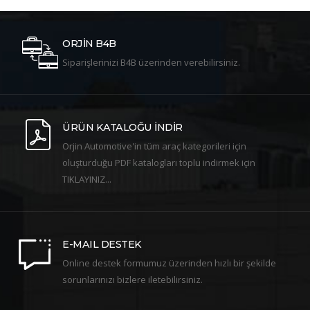
ORJİN B4B
Siparişlerinizi B4B üzerinden verebilirsiniz.
ÜRÜN KATALOĞU İNDİR
Orjin Automotive'in tüm araç kategorileri için
oluşturduğu PDF katalogları toplu indirmek için
TIKLAYINIZ...
E-MAIL DESTEK
Online destek formumuz üzerinden hızlı bir şekilde
sorunlarınızı bizlere iletebilirsiniz.