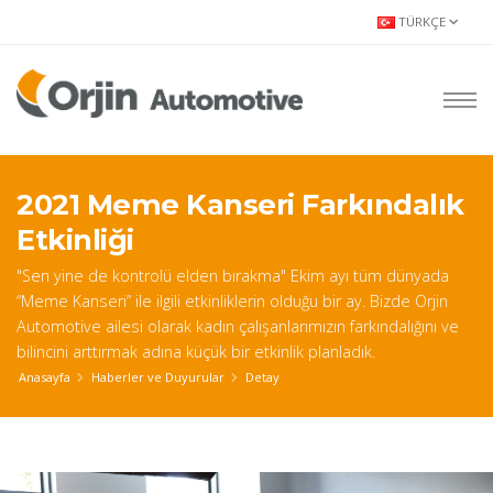
TÜRKÇE
2021 Meme Kanseri Farkındalık
Etkinliği
"Sen yine de kontrolü elden bırakma" Ekim ayı tüm dünyada
“Meme Kanseri” ile ilgili etkinliklerin olduğu bir ay. Bizde Orjin
Automotive ailesi olarak kadın çalışanlarımızın farkındalığını ve
bilincini arttırmak adına küçük bir etkinlik planladık.
Anasayfa
Haberler ve Duyurular
Detay