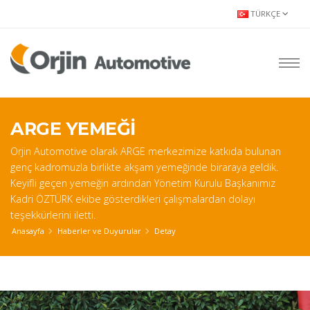
TÜRKÇE
ARGE YEMEĞİ
Orjin Automotive olarak ARGE merkezimize katkıda bulunan
genç kadromuzla birlikte akşam yemeğinde biraraya geldik.
Keyifli geçen yemeğin ardından Yönetim Kurulu Başkanımız
Kadri ÖZTÜRK ekibe gösterdikleri çalışmalardan dolayı
teşekkürlerini iletti.
Anasayfa
Haberler ve Duyurular
Detay