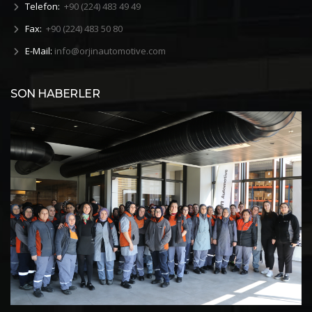
Telefon:
+90 (224) 483 49 49
Fax:
+90 (224) 483 50 80
E-Mail:
info@orjinautomotive.com
2026 8 Mart Dünya Kadınlar Günü
SON HABERLER
Orjin Ailesi olarak, 8 Mart Dünya Kadınlar Gününü