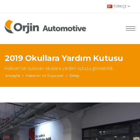
TÜRKÇE
2019 Okullara Yardım Kutusu
Hakkari'de bulunan okullara yardım kutusu gönderildi.
Anasayfa
Haberler ve Duyurular
Detay