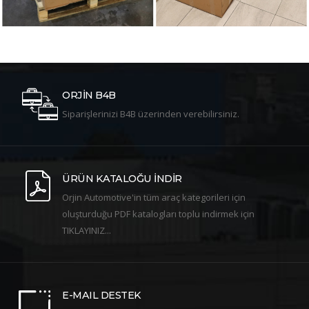
ORJİN B4B
Siparişlerinizi B4B üzerinden verebilirsiniz.
ÜRÜN KATALOĞU İNDİR
Orjin Automotive'in tüm araç kategorileri için
oluşturduğu PDF katalogları toplu indirmek için
TIKLAYINIZ...
E-MAIL DESTEK