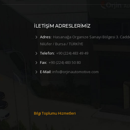
İLETİŞİM ADRESLERİMİZ
Adres:
Hasanağa Organize Sanayi Bölgesi 3. Cadd
Nilüfer / Bursa / TÜRKİYE
Telefon:
+90 (224) 483 49 49
Fax:
+90 (224) 483 50 80
E-Mail:
info@orjinautomotive.com
Kadınlar
2025 Salep Etkinliği
2026 Dondurm
“Kısa bi’mola: Salep Etkinliği” Orijn
Personellerle akti
ünya Kadınlar
Automotive
Bilgi Toplumu Hizmetleri