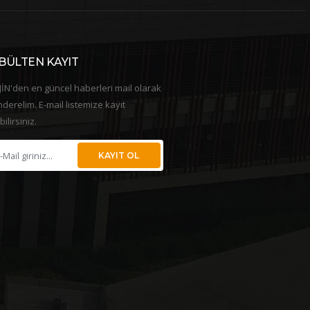
BÜLTEN KAYIT
İN'den en güncel haberleri mail olarak
derelim. E-mail listemize kayıt
bilirsiniz.
KAYIT OL
8 Mart Dünya Kadınlar
2025 Salep Etkinliği
“Kısa bi’mola: Salep Etkinliği” Orijn
lesi olarak, 8 Mart Dünya Kadınlar
Automotive
ü