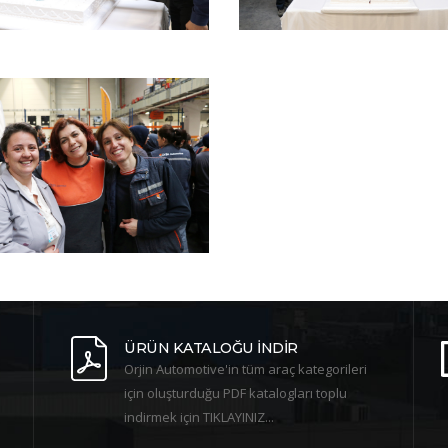
ÜRÜN KATALOĞU İNDİR
Orjin Automotive'in tüm araç kategorileri
için oluşturduğu PDF katalogları toplu
indirmek için TIKLAYINIZ...