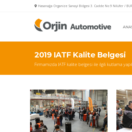
Hasanağa Organize Sanayi Bölgesi 3. Cadde No:9 Nilüfer / BU
ANA
2019 IATF Kalite Belgesi
Firmamızda IATF kalite belgesi ile ilgili kutlama yapıl