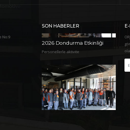
SON HABERLER
E-
e No:9
ORJ
gön
ola
a Etkinliği
2026 8 Mart Dünya Kadınlar
2025 
Günü
Günü
vite
Orjin Ailesi olarak, 8 Mart Dünya Kadınlar
Orjin Ai
Gününü
Günün