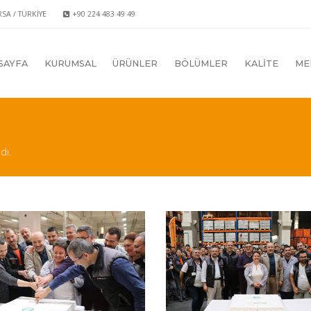
RSA / TÜRKİYE
+90 224 483 49 49
SAYFA
KURUMSAL
ÜRÜNLER
BÖLÜMLER
KALİTE
ME
dı.