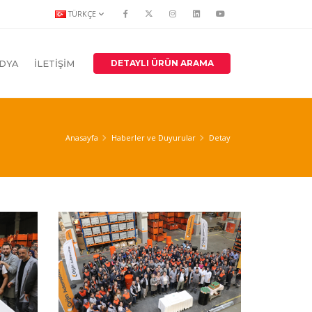
TÜRKÇE
DETAYLI ÜRÜN ARAMA
DYA
İLETİŞİM
Anasayfa
Haberler ve Duyurular
Detay