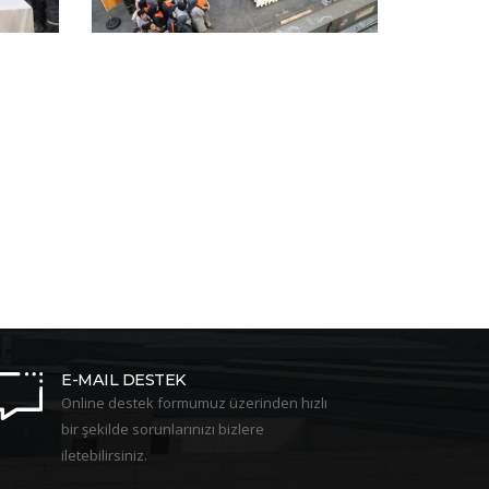
E-MAIL DESTEK
Online destek formumuz üzerinden hızlı
bir şekilde sorunlarınızı bizlere
iletebilirsiniz.