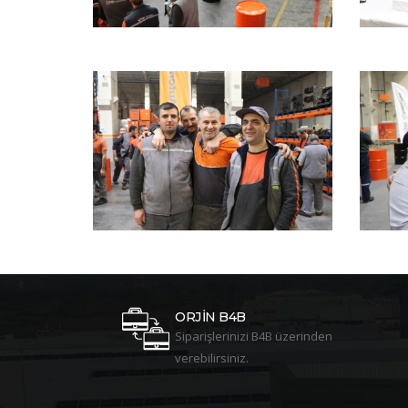
ORJİN B4B
Siparişlerinizi B4B üzerinden
verebilirsiniz.