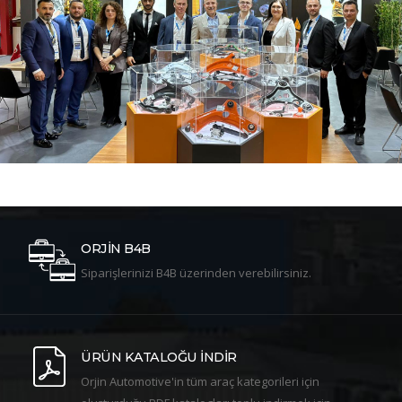
ORJİN B4B
Siparişlerinizi B4B üzerinden verebilirsiniz.
ÜRÜN KATALOĞU İNDİR
Orjin Automotive'in tüm araç kategorileri için