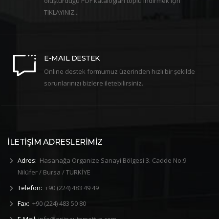
oluşturduğu PDF katalogları toplu indirmek için
TIKLAYINIZ...
E-MAIL DESTEK
Online destek formumuz üzerinden hızlı bir şekilde
sorunlarınızı bizlere iletebilirsiniz.
İLETİŞİM ADRESLERİMİZ
Adres:
Hasanağa Organize Sanayi Bölgesi 3. Cadde No:9
Nilüfer / Bursa / TÜRKİYE
Telefon:
+90 (224) 483 49 49
Fax:
+90 (224) 483 50 80