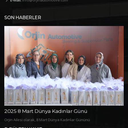
E-Mail:
info@orjinautomotive.com
SON HABERLER
2025 8 Mart Dünya Kadınlar Günü
Orjin Ailesi olarak, 8 Mart Dünya Kadınlar Gününü
2
Pe