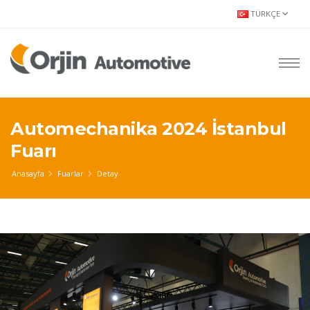
TÜRKÇE
Automechanika 2024 İstanbul
Fuarı
Anasayfa
Fuarlar
Detay