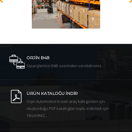
ORJİN B4B
Siparişlerinizi B4B üzerinden verebilirsiniz.
ÜRÜN KATALOĞU İNDİR
Orjin Automotive'in tüm araç kategorileri için
oluşturduğu PDF katalogları toplu indirmek için
TIKLAYINIZ...