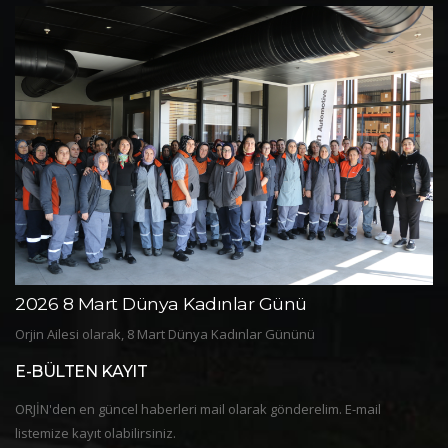
2026 8 Mart Dünya Kadınlar Günü
2
Orjin Ailesi olarak, 8 Mart Dünya Kadınlar Gününü
Or
E-BÜLTEN KAYIT
ORJİN'den en güncel haberleri mail olarak gönderelim. E-mail
listemize kayıt olabilirsiniz.