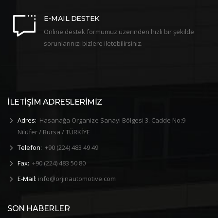
E-MAIL DESTEK
Online destek formumuz üzerinden hızlı bir şekilde
sorunlarınızı bizlere iletebilirsiniz.
İLETİŞİM ADRESLERİMİZ
Adres:
Hasanağa Organize Sanayi Bölgesi 3. Cadde No:9
Nilüfer / Bursa / TÜRKİYE
Telefon:
+90 (224) 483 49 49
Fax:
+90 (224) 483 50 80
E-Mail:
info@orjinautomotive.com
SON HABERLER