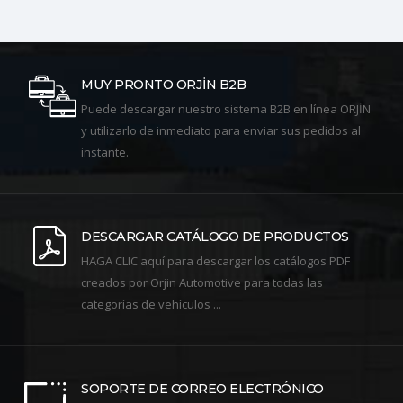
MUY PRONTO ORJİN B2B
Puede descargar nuestro sistema B2B en línea ORJİN
y utilizarlo de inmediato para enviar sus pedidos al
instante.
DESCARGAR CATÁLOGO DE PRODUCTOS
HAGA CLIC aquí para descargar los catálogos PDF
creados por Orjin Automotive para todas las
categorías de vehículos ...
SOPORTE DE CORREO ELECTRÓNICO