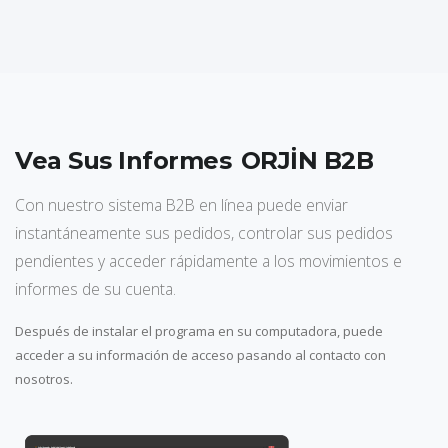
V
e
a
S
u
s
I
n
f
o
r
m
e
s
C
o
n
ORJİN B2B
Con nuestro sistema B2B en línea puede enviar
instantáneamente sus pedidos, controlar sus pedidos
pendientes y acceder rápidamente a los movimientos e
informes de su cuenta.
Después de instalar el programa en su computadora, puede
acceder a su información de acceso pasando al contacto con
nosotros.