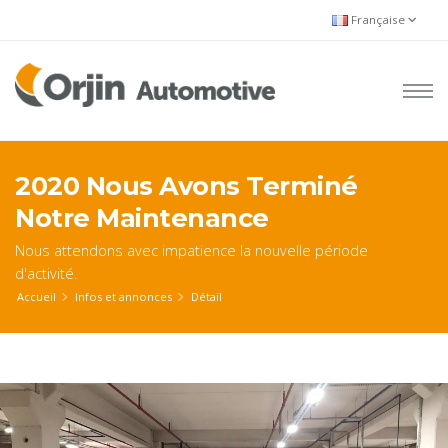
Française
2020 Nous Avons Terminé
Notre Maintenance
Nous attendons avec impatience la nouvelle période
d'activité.
Accueil
Infos et annonces
Détail