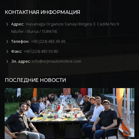
КОНТАКТНАЯ ИНФОРМАЦИЯ
Адрес:
Hasanağa Organize Sanayi Bölgesi 3. Cadde No:9
Nilüfer / Bursa / TÜRKİYE
Телефон:
+90 (224) 483 49 49
Факс:
+90 (224) 483 50 80
Эл. адрес:
info@orjinautomotive.com
ПОСЛЕДНИЕ НОВОСТИ
НИОКР БЛЮДО
Как Orjin Automotive, мы собрались за ужином с наш