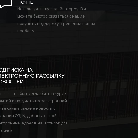
ПОЧТЕ
Используя нашу онлайн-форму, Вы
можете быстро связаться с нами и
получить поддержку в решении ваших
проблем.
ОДПИСКА НА
ЛЕКТРОННУЮ РАССЫЛКУ
ОВОСТЕЙ
я того, чтобы всегда быть в курсе
бытий и получать по электронной
чте самые свежие новости о
мпании ORJİN, добавьте свой
ектронный адрес в наш список для
ссылок.
 год мы завершили
2019 Обучение по оказани