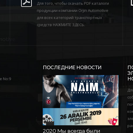
Для того, чтобы скачать PDF каталоги
продукции компании Orjin Automotive
для всех категорий транспортных
средств НАЖМИТЕ ЗДЕСЬ.
ПОСЛЕДНИЕ НОВОСТИ
П
Э
e No:9
Н
Дл
со
по
ко
эл
ра
2020 Мы всегда были
2020
ЮДО