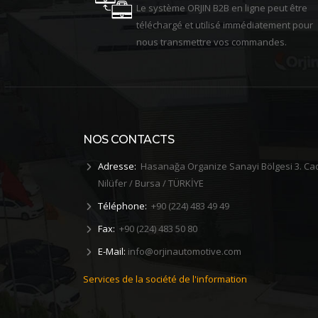
Le système ORJIN B2B en ligne peut être
téléchargé et utilisé immédiatement pour
nous transmettre vos commandes.
NOS CONTACTS
Adresse:
Hasanağa Organize Sanayi Bölgesi 3. Ca
erminé
2019 Formation aux Premiers
Nilüfer / Bursa / TÜRKİYE
Secours
Téléphone:
+90 (224) 483 49 49
ence la
En tant que Orjin Otomotiv, une formation
Fax:
+90 (224) 483 50 80
en secourisme a ét...
E-Mail:
info@orjinautomotive.com
Services de la société de l'information
PLAT R&D
En tant qu'Orjin 