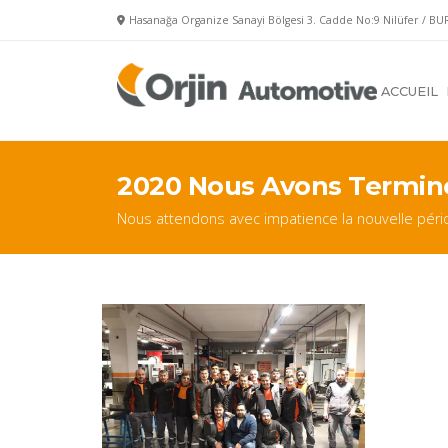
Hasanağa Organize Sanayi Bölgesi 3. Cadde No:9 Nilüfer / BU
ACCUEIL
2020 Nous Avons Termin
Nous attendons avec impatience la nouvelle pério