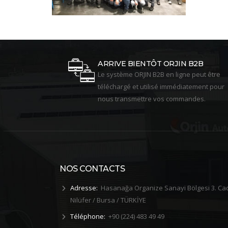
ARRIVE BIENTÔT ORJIN B2B
Le système ORJIN B2B en ligne peut être
téléchargé et utilisé immédiatement pour
nous transmettre vos commandes.
NOS CONTACTS
Adresse:
Hasanağa Organize Sanayi Bölgesi 3. Ca
erminé
2019 Formation aux Premiers
Nilüfer / Bursa / TÜRKİYE
Secours
Téléphone:
+90 (224) 483 49 49
ence la
En tant que Orjin Otomotiv, une formation