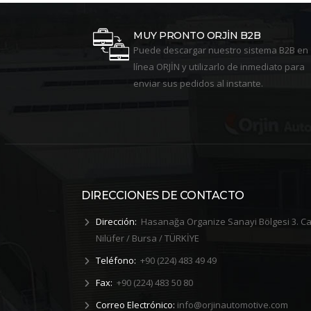
MUY PRONTO ORJİN B2B
Puede descargar nuestro sistema B2B en
línea ORJİN y utilizarlo de inmediato para
enviar sus pedidos al instante.
DIRECCIONES DE CONTACTO
Dirección:
Hasanağa Organize Sanayi Bölgesi 3. C
Nilüfer / Bursa / TÜRKİYE
Teléfono:
+90 (224) 483 49 49
Fax:
+90 (224) 483 50 80
Correo Electrónico:
info@orjinautomotive.com