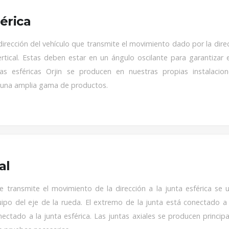
érica
 dirección del vehículo que transmite el movimiento dado por la dire
vertical. Estas deben estar en un ángulo oscilante para garantiza
tas esféricas Orjin se producen en nuestras propias instalaci
n una amplia gama de productos.
al
ue transmite el movimiento de la dirección a la junta esférica se 
uipo del eje de la rueda. El extremo de la junta está conectado a 
ectado a la junta esférica. Las juntas axiales se producen princi