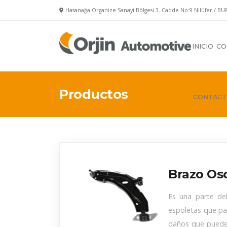
Hasanağa Organize Sanayi Bölgesi 3. Cadde No:9 Nilüfer / BU
INICIO
CO
Productos
CONTAC
Brazo Osc
Es una parte de
espoletas que par
daños que pueden 