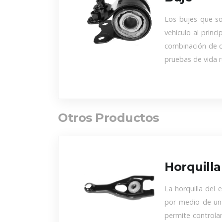
Los bujes que so
vehículo al princ
combinación de c
pruebas de vida r
Otros Productos
Horquill
La horquilla del
por medio de un 
permite controla