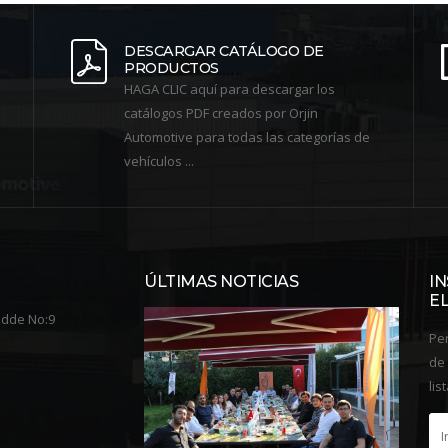
DESCARGAR CATÁLOGO DE
PRODUCTOS
HAGA CLIC aquí para descargar los
catálogos PDF creados por Orjin
Automotive para todas las categorías de
vehículos ...
ÚLTIMAS NOTICIAS
IN
E
adde No:9
Per
de 
lis