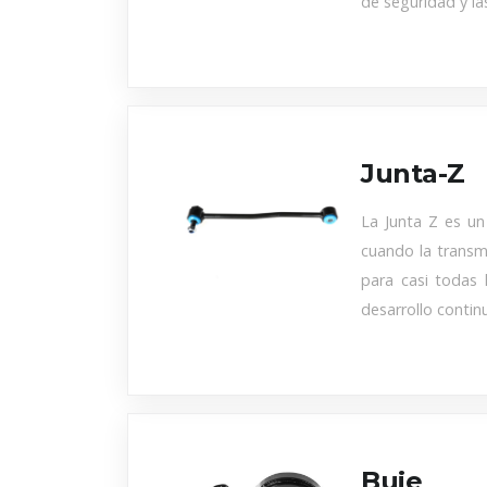
de seguridad y la
Junta-Z
La Junta Z es un
cuando la transm
para casi todas 
desarrollo contin
Buje