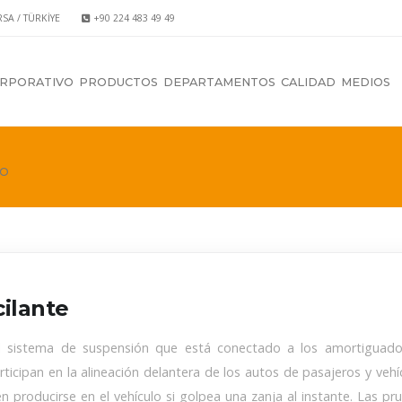
RSA / TÜRKİYE
+90 224 483 49 49
RPORATIVO
PRODUCTOS
DEPARTAMENTOS
CALIDAD
MEDIOS
TO
ilante
l sistema de suspensión que está conectado a los amortiguador
ticipan en la alineación delantera de los autos de pasajeros y vehí
producirse en el vehículo si golpea una zanja al instante. Las prue