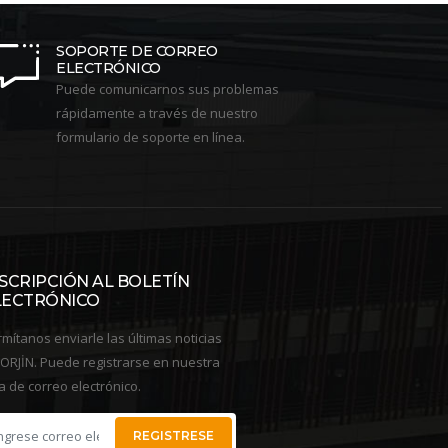
SOPORTE DE CORREO
ELECTRÓNICO
Puede comunicarnos sus problemas
rápidamente a través de nuestro
formulario de soporte en línea.
SCRIPCIÓN AL BOLETÍN
LECTRÓNICO
mítanos enviarle las últimas noticias
ORJİN. Puede registrarse en nuestra
ta de correo electrónico.
REGISTRESE