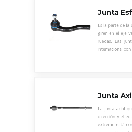
Junta Esf
Es la parte de la
giren en el eje 
ruedas. Las jun
internacional co
Junta Axi
La junta axial q
dirección y el eq
extremo está con