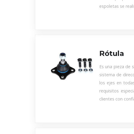
espoletas se real
Rótula
Es una pieza de s
sistema de direcc
los ejes en todas
requisitos espec
clientes con confi