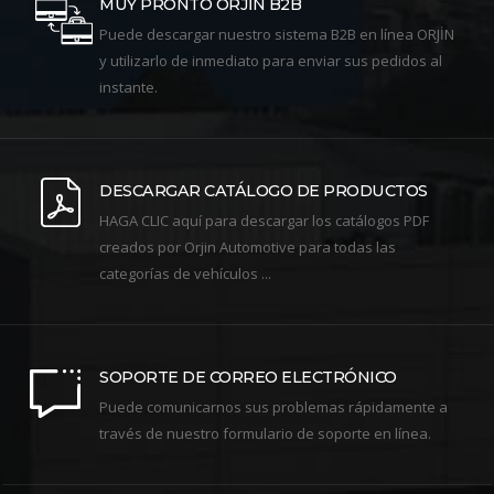
MUY PRONTO ORJİN B2B
Puede descargar nuestro sistema B2B en línea ORJİN
y utilizarlo de inmediato para enviar sus pedidos al
instante.
DESCARGAR CATÁLOGO DE PRODUCTOS
HAGA CLIC aquí para descargar los catálogos PDF
creados por Orjin Automotive para todas las
categorías de vehículos ...
SOPORTE DE CORREO ELECTRÓNICO
Puede comunicarnos sus problemas rápidamente a
través de nuestro formulario de soporte en línea.