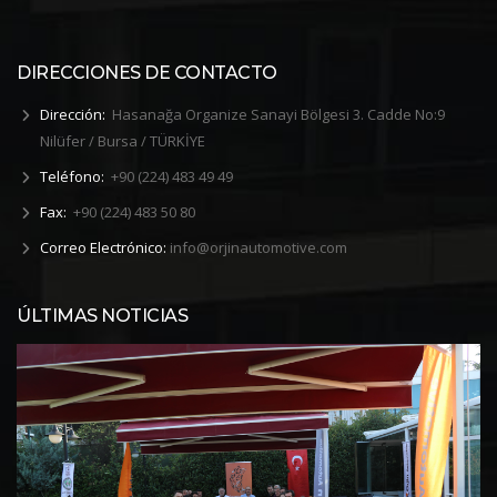
DIRECCIONES DE CONTACTO
Dirección:
Hasanağa Organize Sanayi Bölgesi 3. Cadde No:9
Nilüfer / Bursa / TÜRKİYE
Teléfono:
+90 (224) 483 49 49
Fax:
+90 (224) 483 50 80
Correo Electrónico:
info@orjinautomotive.com
ÚLTIMAS NOTICIAS
PLATO I+D