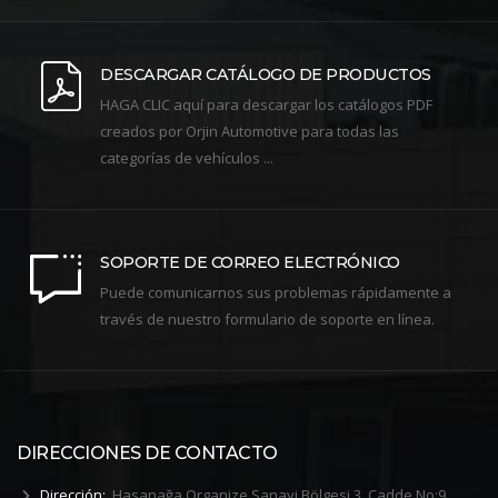
DESCARGAR CATÁLOGO DE PRODUCTOS
HAGA CLIC aquí para descargar los catálogos PDF
creados por Orjin Automotive para todas las
categorías de vehículos ...
SOPORTE DE CORREO ELECTRÓNICO
Puede comunicarnos sus problemas rápidamente a
través de nuestro formulario de soporte en línea.
DIRECCIONES DE CONTACTO
Dirección:
Hasanağa Organize Sanayi Bölgesi 3. Cadde No:9